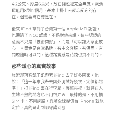
4.2公克、厚度6毫米，放在錢包裡完全無感。電池
還能用8到12個月，基本上掛上去就忘記它的存
在，但需要時它總是在。
後來 iFind 拿到了台灣第一個 Apple MFi 認證，
也通過了 NCC 認證。不過對他來說，這些認證的
意義不只是「技術夠好」，而是「可以讓大家更放
心」。畢竟是台灣品牌，有中文客服、有保固、有
問題隨時可以問，這種踏實感是花錢也買不到的。
那些暖心的真實故事
旅遊部落客凱子凱帶著 iFind 去了好多國家，他
說：「這一年來我帶去國外測試好幾次，定位都超
準！」把 iFind 丟在行李箱、護照夾裡，就算在人
生地不熟的地方也不用怕弄丟。最棒的是，不用插
SIM 卡、不用網路，靠著全球幾億台 iPhone 就能
定位，真的是走到哪守護到哪。