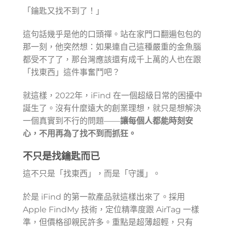
「鑰匙又找不到了！」
這句話幾乎是他的口頭禪。站在家門口翻遍包包的
那一刻，他突然想：如果連自己這種嚴重的金魚腦
都受不了了，那台灣應該還有成千上萬的人也在跟
「找東西」這件事奮鬥吧？
就這樣，2022年，iFind 在一個超級日常的困擾中
誕生了。沒有什麼遠大的創業理想，就只是想解決
一個真實到不行的問題——
讓每個人都能時刻安
心，不用再為了找不到而抓狂。
不只是找鑰匙而已
這不只是「找東西」，而是「守護」。
於是 iFind 的第一款產品就這樣出來了。採用
Apple FindMy 技術，定位精準度跟 AirTag 一樣
準，但價格卻親民許多。重點是超薄超輕，只有