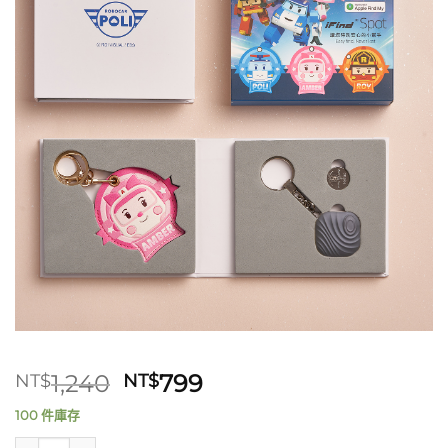
原
目
1,240
799
NT$
NT$
始
前
100 件庫存
價
價
救援小英雄波力聯名款-Amber x 波紋黑 數量